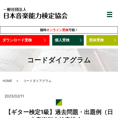
随時
オンライン受検
可能！
ダウンロード受検
個人受検
団体受検
コードダイアグラム
HOME
コードダイアグラム
2023/02/11
【ギター検定1級】過去問題・出題例（日