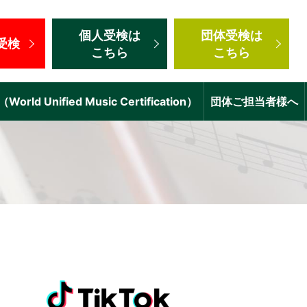
個人受検
は
団体受検
は
受検
こちら
こちら
d Unified Music Certification）
団体ご担当者様へ