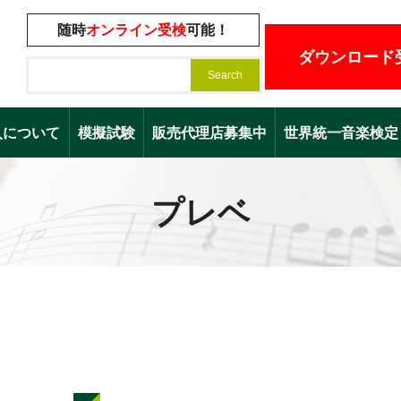
随時
オンライン受検
可能！
ダウンロード
入について
模擬試験
販売代理店募集中
世界統一音楽検定（Worl
プレベ