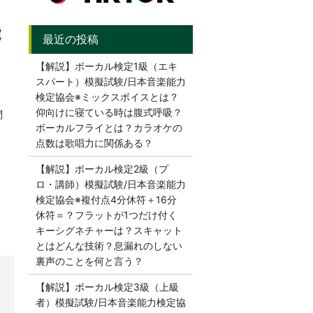
能
【解説】ボーカル検定1級（エキ
スパート）模擬試験/日本音楽能力
検定協会※ミックスボイスとは？
仰向けに寝ている時は腹式呼吸？
問
ボーカルフライとは？カラオケの
点数は歌唱力に関係ある？
【解説】ボーカル検定2級（プ
ロ・講師）模擬試験/日本音楽能力
検定協会※複付点4分休符＋16分
休符＝？フラットが1つだけ付く
キーシグネチャーは？スキャット
とはどんな技術？息漏れのしない
裏声のことを何と言う？
【解説】ボーカル検定3級（上級
者）模擬試験/日本音楽能力検定協