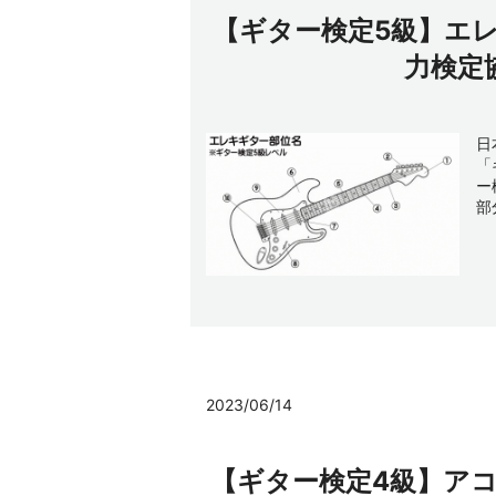
【ギター検定5級】エ
力検定
日
「
ー
部
2023/06/14
【ギター検定4級】ア