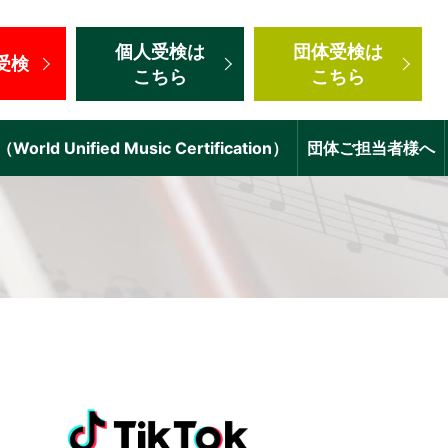
個人受検
は
団体受検
は
受検
こちら
こちら
d Unified Music Certification）
団体ご担当者様へ