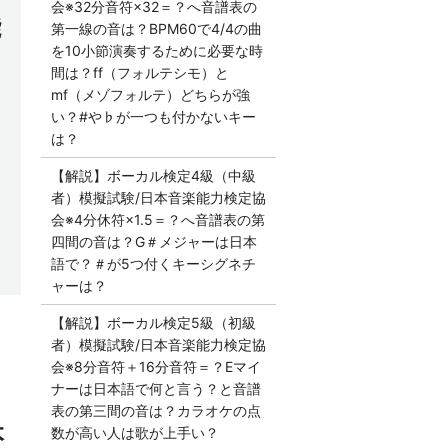
会※32分音符×32＝？へ音譜表の
能
第一線の音は？BPM60で4/4の曲
を10小節演奏するために必要な時
間は？ff（フォルテシモ）と
mf（メゾフォルテ）どちらが強
い？#や♭が一つも付かないキー
は？
【解説】ボーカル検定4級（中級
者）模擬試験/日本音楽能力検定協
会※4分休符×1.5＝？へ音譜表の第
四間の音は？G＃メジャーは日本
語で？＃が5つ付くキーシグネチ
ャーは？
【解説】ボーカル検定5級（初級
者）模擬試験/日本音楽能力検定協
会※8分音符＋16分音符＝？Eマイ
ナーは日本語で何と言う？と音譜
表の第三間の音は？カラオケの点
本
数が高い人は歌が上手い？