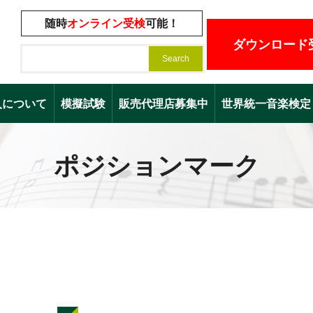
随時
オンライン受検
可能！
ダウンロード
入について
模擬試験
販売代理店募集中
世界統一音楽検定（Worl
ポジションマーク