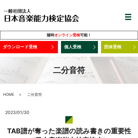
随時
オンライン受検
可能！
ダウンロード受検
個人受検
団体受検
二分音符
HOME
二分音符
2023/01/30
TAB譜が奪った楽譜の読み書きの重要性