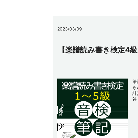
2023/03/09
【楽譜読み書き検定4
筆
ら
計
符