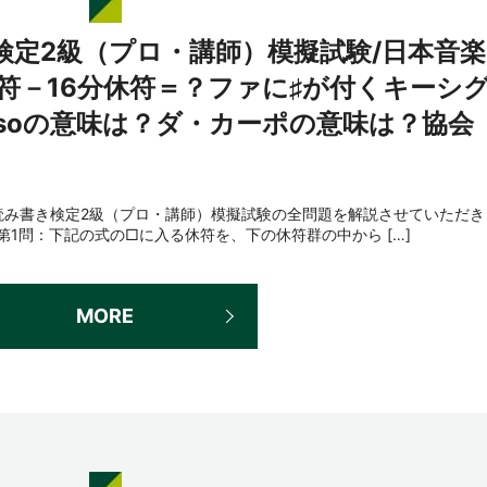
検定2級（プロ・講師）模擬試験/日本音楽
符－16分休符＝？ファに♯が付くキーシ
ssoの意味は？ダ・カーポの意味は？協会
読み書き検定2級（プロ・講師）模擬試験の全問題を解説させていただき
tei.com/第1問：下記の式の□に入る休符を、下の休符群の中から […]
MORE