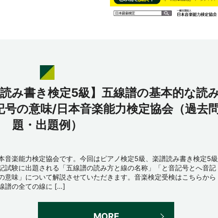
譜読み書き検定5級】五線譜の基本的な読
記号の意味/日本音楽能力検定協会（過去
題・出題例）
本音楽能力検定協会です。今回はピアノ検定5級、楽譜読み書き検定5級
記試験に出題される「五線譜の読み方と線の名称」「と音記号とへ音記
の意味」について解説させていただきます。音楽検定受検はこちらから
線譜の全ての線に […]
MORE