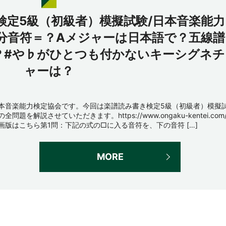
検定5級（初級者）模擬試験/日本音楽能力
8分音符＝？Aメジャーは日本語で？五線譜
？#や♭がひとつも付かないキーシグネチ
ャーは？
本音楽能力検定協会です。今回は楽譜読み書き検定5級（初級者）模擬
の全問題を解説させていただきます。https://www.ongaku-kentei.com
画版はこちら第1問：下記の式の□に入る音符を、下の音符 […]
MORE