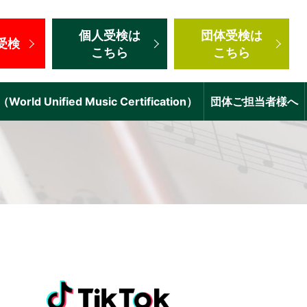
個人受検
は
団体受検
は
受検
こちら
こちら
d Unified Music Certification）
団体ご担当者様へ