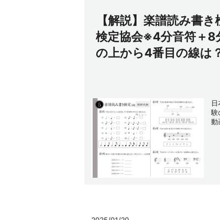
【解説】楽譜読み書き
検定協会※4分音符＋
の上から4番目の線は
日
験
動
2025/01/20