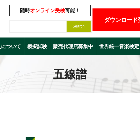
随時
オンライン受検
可能！
ダウンロード
入について
模擬試験
販売代理店募集中
世界統一音楽検定（Worl
五線譜