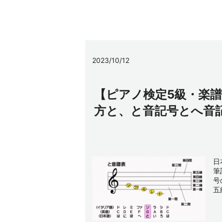
2023/10/12
【ピアノ検定5級・楽
方と、と音記号とへ音
日
筆
号
五