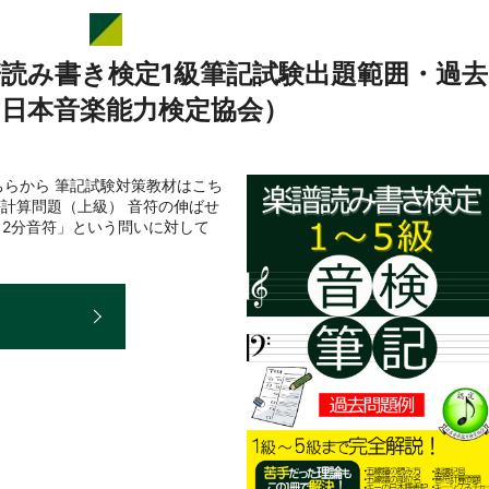
譜読み書き検定1級筆記試験出題範囲・過去
（日本音楽能力検定協会）
らから 筆記試験対策教材はこち
符計算問題（上級） 音符の伸ばせ
＋2分音符」という問いに対して
E