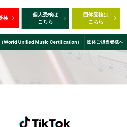
個人受検
は
団体受検
は
受検
こちら
こちら
d Unified Music Certification）
団体ご担当者様へ