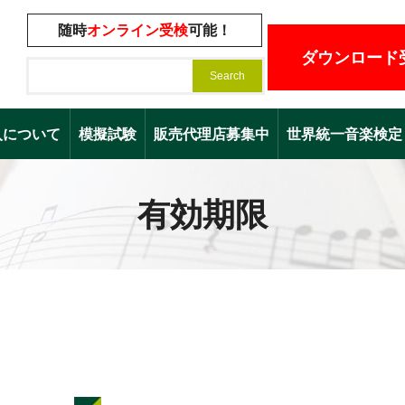
随時
オンライン受検
可能！
ダウンロード
入について
模擬試験
販売代理店募集中
世界統一音楽検定（Worl
有効期限