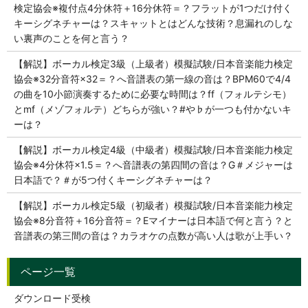
検定協会※複付点4分休符＋16分休符＝？フラットが1つだけ付く
キーシグネチャーは？スキャットとはどんな技術？息漏れのしな
い裏声のことを何と言う？
【解説】ボーカル検定3級（上級者）模擬試験/日本音楽能力検定
協会※32分音符×32＝？へ音譜表の第一線の音は？BPM60で4/4
の曲を10小節演奏するために必要な時間は？ff（フォルテシモ）
とmf（メゾフォルテ）どちらが強い？#や♭が一つも付かないキ
ーは？
【解説】ボーカル検定4級（中級者）模擬試験/日本音楽能力検定
協会※4分休符×1.5＝？へ音譜表の第四間の音は？G＃メジャーは
日本語で？＃が5つ付くキーシグネチャーは？
【解説】ボーカル検定5級（初級者）模擬試験/日本音楽能力検定
協会※8分音符＋16分音符＝？Eマイナーは日本語で何と言う？と
音譜表の第三間の音は？カラオケの点数が高い人は歌が上手い？
ダウンロード受検