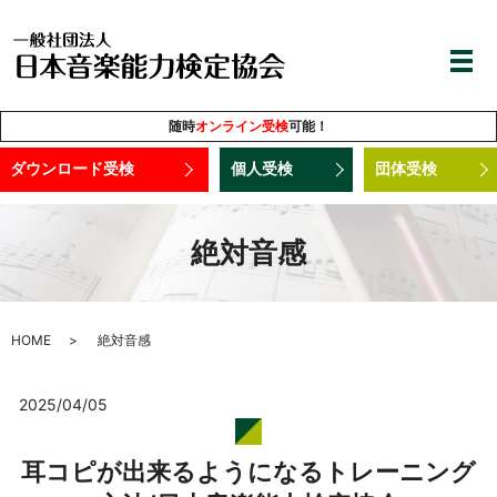
随時
オンライン受検
可能！
ダウンロード受検
個人受検
団体受検
絶対音感
HOME
絶対音感
2025/04/05
耳コピが出来るようになるトレーニング