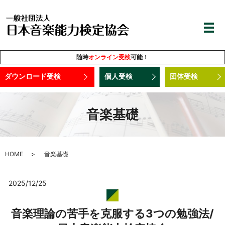
随時
オンライン受検
可能！
ダウンロード受検
個人受検
団体受検
音楽基礎
HOME
音楽基礎
2025/12/25
音楽理論の苦手を克服する3つの勉強法/