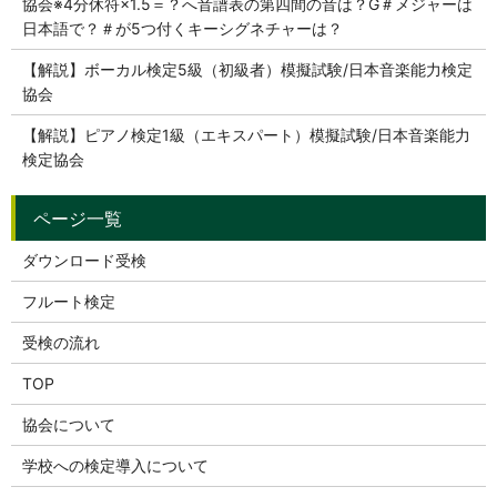
協会※4分休符×1.5＝？へ音譜表の第四間の音は？G＃メジャーは
日本語で？＃が5つ付くキーシグネチャーは？
【解説】ボーカル検定5級（初級者）模擬試験/日本音楽能力検定
協会
【解説】ピアノ検定1級（エキスパート）模擬試験/日本音楽能力
検定協会
ダウンロード受検
フルート検定
受検の流れ
TOP
協会について
学校への検定導入について