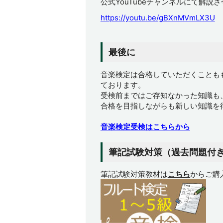
公式YouTubeチャンネルにて解説
https://youtu.be/gBXnMVmLX3U
最後に
音楽検定は合格していただくことも
ております。
受検前まではご存知なかった知識も
合格を目指しながらも新しい知識を
音楽検定受検はこちらから
筆記試験対策（過去問題付
筆記試験対策教材は
こちら
からご購