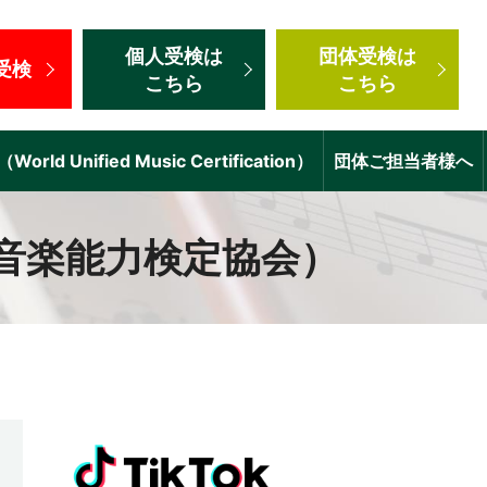
個人受検
は
団体受検
は
受検
こちら
こちら
d Unified Music Certification）
団体ご担当者様へ
音楽能力検定協会）