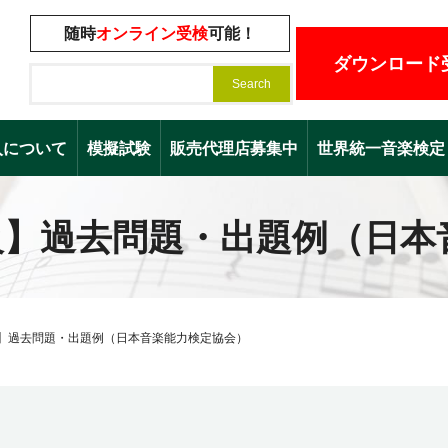
随時
オンライン受検
可能！
ダウンロード
入について
模擬試験
販売代理店募集中
世界統一音楽検定（Worl
級】過去問題・出題例（日本
】過去問題・出題例（日本音楽能力検定協会）