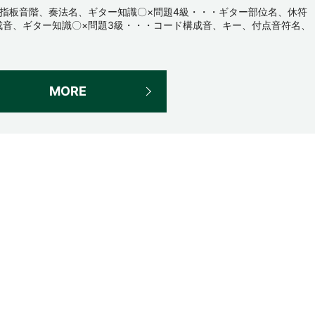
指板音階、奏法名、ギター知識〇×問題4級・・・ギター部位名、休符
成音、ギター知識〇×問題3級・・・コード構成音、キー、付点音符名、
MORE