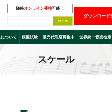
随時
オンライン受検
可能！
ダウンロード
入について
模擬試験
販売代理店募集中
世界統一音楽検定（Worl
スケール