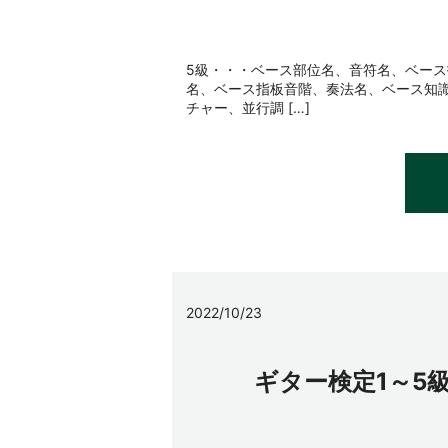
5級・・・ベース部位名、音符名、ベース
名、ベース指板音階、奏法名、ベース知識
チャー、並行調 […]
2022/10/23
ギター検定1～5