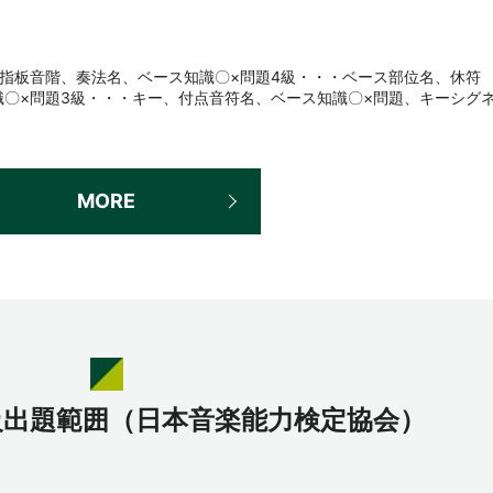
指板音階、奏法名、ベース知識〇×問題4級・・・ベース部位名、休符
〇×問題3級・・・キー、付点音符名、ベース知識〇×問題、キーシグ
MORE
級出題範囲（日本音楽能力検定協会）