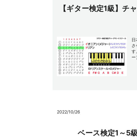
【ギター検定1級】チ
日
さ
す
ー
2022/10/26
ベース検定1～5