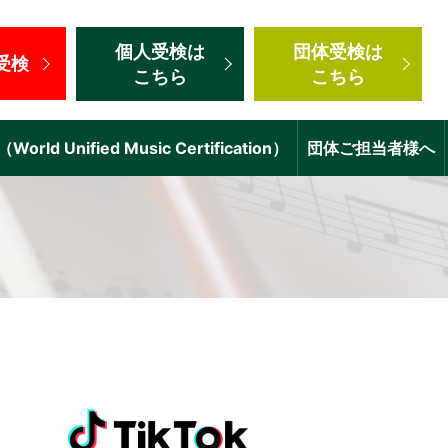
個人受検
は
団体受検
は
受検
こちら
こちら
d Unified Music Certification）
団体ご担当者様へ