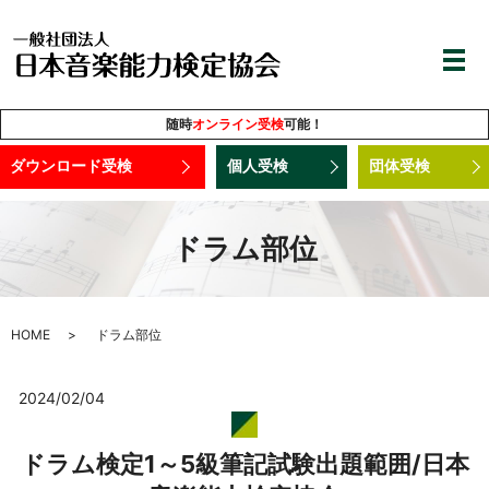
随時
オンライン受検
可能！
ダウンロード受検
個人受検
団体受検
ドラム部位
HOME
ドラム部位
2024/02/04
ドラム検定1～5級筆記試験出題範囲/日本