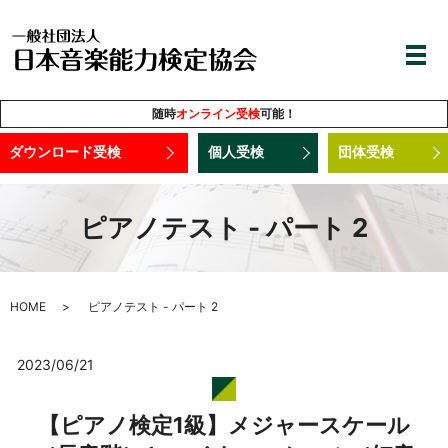
随時
オンライン受検
可能！
ダウンロード受検
個人受検
団体受検
ピアノテスト - パート 2
HOME
ピアノテスト - パート 2
2023/06/21
【ピアノ検定1級】メジャースケール