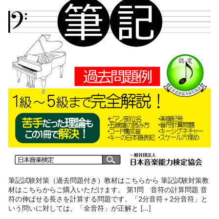
筆記試験対策（過去問題付き）教材はこちらから 筆記試験対策教
材はこちらからご購入いただけます。 第1問 音符の計算問題 音
符の伸ばせる長さを計算する問題です。「2分音符＋2分音符」と
いう問いに対しては、「全音符」が正解と […]