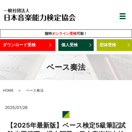
随時
オンライン受検
可能！
ダウンロード受検
個人受検
団体受検
ベース奏法
HOME
ベース奏法
2025/01/26
【2025年最新版】ベース検定5級筆記試