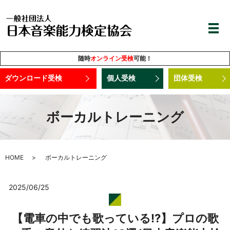
随時
オンライン受検
可能！
ダウンロード受検
個人受検
団体受検
ボーカルトレーニング
HOME
ボーカルトレーニング
2025/06/25
【電車の中でも歌っている!?】プロの歌