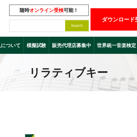
随時
オンライン受検
可能！
ダウンロード
入について
模擬試験
販売代理店募集中
世界統一音楽検定（Worl
リラティブキー