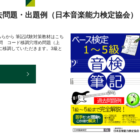
去問題・出題例（日本音楽能力検定協会）
らから 筆記試験対策教材はこち
2問 コード移調穴埋め問題（上
に移調していただきます。3級と
E