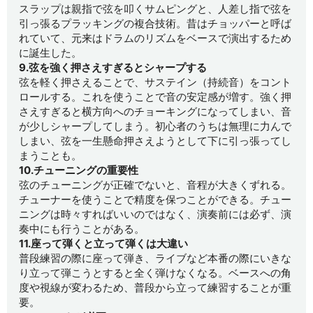
スラップは親指で弦を叩くサムピングと、人差し指で弦を
引っ張るプラッキングの複合技術。昔はチョッパーと呼ば
れていて、元来はドラムのリズムをベースで演出するため
に誕生した。
9.弦を強く押さえすぎるとシャープする
弦を軽く押さえることで、サステイン（持続音）をコント
ロールする。これを使うことで音の安定感が増す。強く押
さえすぎると横方向へのチョーキングになってしまい、音
が少しシャープしてしまう。初心者のうちは無理に力んで
しまい、弦を一生懸命押さえようとして下に引っ張ってし
まうことも。
10.チューニングの重要性
弦のチューニングが正確でないと、音程が大きくずれる。
チューナーを使うことで精度を保つことができる。チュー
ニングは時々すればいいのではなく、演奏前には必ず、演
奏中にも行うことがある。
11.座って弾くと立って弾くは大違い
普段練習の際に座って弾き、ライブなど本番の際にいきな
り立って弾こうとすると全く弾けなくなる。ベースへの角
度や視線が変わるため、普段から立って練習することが重
要。