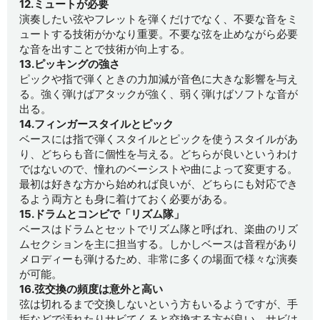
12.ミュートが必要
演奏したい弦やフレットを弾くだけでなく、不要な音をミ
ュートする技術がかなり重要。不要な弦を止めながら必要
な音を出すことで技術が向上する。
13.ピッキングの強さ
ピックや指で弾くときの力加減が音色に大きな影響を与え
る。強く弾けばアタックが強く、弱く弾けばソフトな音が
出る。
14.フィンガースタイルとピック
ベースには指で弾くスタイルとピックを使うスタイルがあ
り、どちらも音に個性を与える。どちらが良いというわけ
ではないので、憧れのベーシストや曲によって変更する。
最初は好きな方から始めれば良いが、どちらにも対応でき
るよう両方とも身に着けておく必要がある。
15.ドラムとコンビで「リズム隊」
ベースはドラムとセットでリズム隊と呼ばれ、楽曲のリズ
ムセクションを主に担当する。しかしベースは音程があり
メロディーも弾けるため、非常に多くの場面で様々な演奏
が可能。
16.弦交換の頻度は意外と高い
弦は切れるまで交換しないという方もいるようですが、手
垢などで汚れたりサビてくると交換する方が良い。サビは