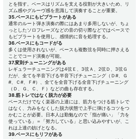
とを指す。ベースはリズムを支える役割が大きいため、リ
ズム感やグルーヴ感を意識して演奏することが重要。
35.ベースにもビブラートがある
通常のルート弾き演奏の際にはあまり多用しないが、ちょ
っとしたソロフレーズなどの音の切り際などではベースで
もビブラートを使用し、感情的に音を処理する。
36.ベースにもコードがる
多くは使用されないが、ベースも複数弦を同時に押さえる
ことでコード演奏が可能。
37.変則チューニングがある
レギュラーチューニングは4弦Ｅ、3弦Ａ、2弦Ｄ、3弦Ｇ
だが、全てを半音下げる半音下げチューニング（Ｄ#、Ｇ
#、Ｃ#、Ｆ#）、全てを全音下げる全音下げチューニング
（Ｄ、Ｇ、Ｃ、Ｆ）などの曲も存在する。
38.筋トレではなく脱力が必要
ベースだけでなく楽器の上達には、筋力をつける筋トレで
はなく、力みをなくした脱力状態で上手に弾けるコツをつ
かむことが必要。日本人は勤勉なので「指が痛い」「力を
使っている」＝「努力している」と思い込みやすいが、こ
れは上達の妨げとなる。
39.ベースにもリフがある