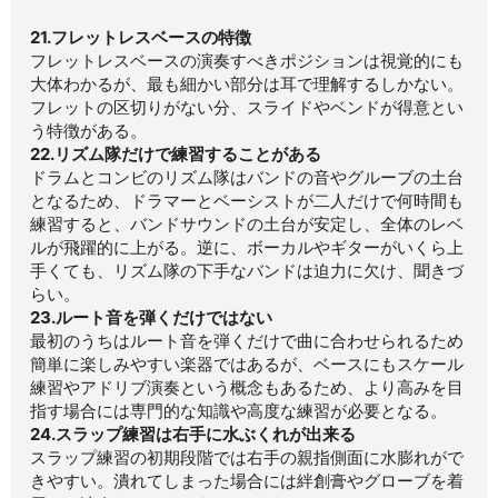
21.フレットレスベースの特徴
フレットレスベースの演奏すべきポジションは視覚的にも
大体わかるが、最も細かい部分は耳で理解するしかない。
フレットの区切りがない分、スライドやベンドが得意とい
う特徴がある。
22.リズム隊だけで練習することがある
ドラムとコンビのリズム隊はバンドの音やグルーブの土台
となるため、ドラマーとベーシストが二人だけで何時間も
練習すると、バンドサウンドの土台が安定し、全体のレベ
ルが飛躍的に上がる。逆に、ボーカルやギターがいくら上
手くても、リズム隊の下手なバンドは迫力に欠け、聞きづ
らい。
23.ルート音を弾くだけではない
最初のうちはルート音を弾くだけで曲に合わせられるため
簡単に楽しみやすい楽器ではあるが、ベースにもスケール
練習やアドリブ演奏という概念もあるため、より高みを目
指す場合には専門的な知識や高度な練習が必要となる。
24.スラップ練習は右手に水ぶくれが出来る
スラップ練習の初期段階では右手の親指側面に水膨れがで
きやすい。潰れてしまった場合には絆創膏やグローブを着