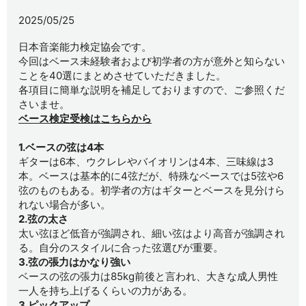
2025/05/25
日本音楽能力検定協会です。
今回はベース未経験者および初学者の方が意外と知らない
ことを40選にまとめさせていただきました。
各項目に簡単な説明を補足しておりますので、ご参照くだ
さいませ。
ベース検定受検はこちらから
1.ベースの弦は4本
ギターは6本、ウクレレやバイオリンは4本、三味線は3
本。ベースは基本的に4弦だが、特殊なベースでは5弦や6
弦のものもある。初学者の方はギターとベースを見分けら
れない場合が多い。
2.弦の太さ
太い弦ほど低音が強調され、細い弦はより高音が強調され
る。自分のスタイルに合った弦選びが重要。
3.弦の張力はかなり強い
ベースの弦の張力は85kg前後と言われ、大きな成人男性
一人を持ち上げるくらいの力がある。
3.ピックアップ