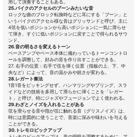
用して演奏することもある。
25.バイクのアクセルのブーンみたいな音
ロックな曲のブロック転換時などに耳にする「ブーン」と
いうバイクのアクセル様な音はグリッサンドと呼び、主に
4弦を低いポジションから高いポジションに一気に滑らせ
て弾き、すぐに低いポジションに戻すことで得られるサウ
ンド。
26.音の明るさを変えるトーン
ベースアンプやベース本体に備わっているトーンコントロ
ールを調整して、好みの音を作り出すことができる。
27. 右手の位置：右手で弦を弾く位置（指板の上、下、中
央など）によって、音の温かみや鋭さが変わる。
28.レガート奏法
1音1音をピッキングせず、ハンマリングやプリング、スラ
イドなどの技術を多用して滑らかに弾くことを「レガー
ト」と呼び、特にジャズやフュージョンでよく使われる。
29.わざとノイズを入れることがある
弦を滑らせる音や指が弦に触れる音（グリスノイズ）は、
時には意図的に使うことで、音楽に深みや味わいを与える
ことができる。
30.トレモロピックアップ
トレモロピックアップは、音の明暗を調整するために、ア