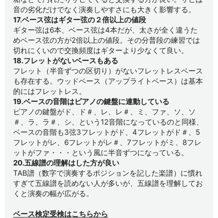
音の劣化だけでなく演奏しやすさにも大きく影響する。
17.ベース弦はギター弦の２倍以上の値段
ギター弦は6本、ベース弦は4本だが、太さが全く違うた
めベース弦の方が2倍以上の値段。その分普段の練習では
切れにくいので交換頻度はギターより少なくて良い。
18.フレットがないベースもある
フレット（半音ずつの区切り）がないフレットレスベース
も存在する。ウッドベース（アップライトベース）は基本
的にはフレットレス。
19.ベースの音階はピアノの鍵盤に連動している
ピアノの鍵盤がド、ド＃、レ、レ＃、ミ、ファ、ソ、ソ
＃、ラ、ラ＃、シ、という12音階になっているのと同様、
ベースの音階も3弦3フレットがド、4フレットがド＃、5
フレットがレ、6フレットがレ＃、7フレットがミ、8フレ
ットがファ・・・という風に半音ずつになっている。
20.五線譜の理解はした方が良い
TAB譜（数字で演奏するポジションを記した楽譜）に慣れ
すぎて五線譜を読めない人が多いが、五線譜を理解してお
くと演奏の幅が広がる。
ベース検定受検はこちらから