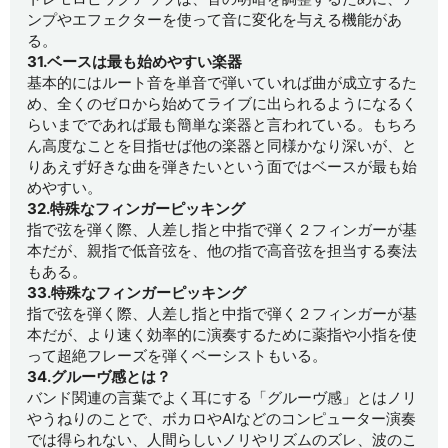
ンプやエフェクターを使って音に変化を与える機能があ
る。
31.ベースは最も始めやすい楽器
基本的にはルート音を単音で弾いていれば曲が成立するた
め、全くのゼロから始めてライブに出られるようになるく
らいまでであれば最も簡単な楽器と言われている。もちろ
ん高度なことを目指せば他の楽器と同様かなり深いが、と
りあえず好きな曲を弾きたいという面ではベースが最も始
めやすい。
32.特殊なフィンガーピッキング
指で弦を弾く際、人差し指と中指で弾く２フィンガーが基
本だが、親指で低音弦を、他の指で高音弦を担当する奏法
もある。
33.特殊なフィンガーピッキング
指で弦を弾く際、人差し指と中指で弾く２フィンガーが基
本だが、より速く効率的に演奏するために薬指や小指を使
って超絶フレーズを弾くベーシストもいる。
34.グルーヴ感とは？
バンド関連の言葉でよく耳にする「グルーヴ感」とはノリ
やうねりのことで、ボカロやAIなどのコンピューター演奏
では得られない、人間らしいノリやリズムのズレ、波のこ