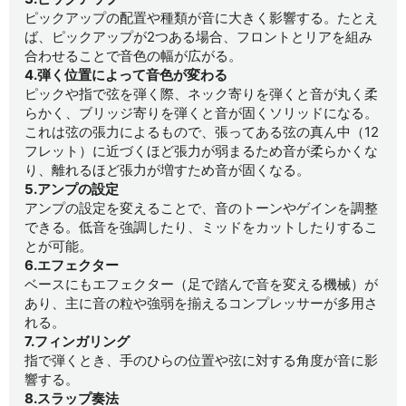
ピックアップの配置や種類が音に大きく影響する。たとえ
ば、ピックアップが2つある場合、フロントとリアを組み
合わせることで音色の幅が広がる。
4.弾く位置によって音色が変わる
ピックや指で弦を弾く際、ネック寄りを弾くと音が丸く柔
らかく、ブリッジ寄りを弾くと音が固くソリッドになる。
これは弦の張力によるもので、張ってある弦の真ん中（12
フレット）に近づくほど張力が弱まるため音が柔らかくな
り、離れるほど張力が増すため音が固くなる。
5.アンプの設定
アンプの設定を変えることで、音のトーンやゲインを調整
できる。低音を強調したり、ミッドをカットしたりするこ
とが可能。
6.エフェクター
ベースにもエフェクター（足で踏んで音を変える機械）が
あり、主に音の粒や強弱を揃えるコンプレッサーが多用さ
れる。
7.フィンガリング
指で弾くとき、手のひらの位置や弦に対する角度が音に影
響する。
8.スラップ奏法