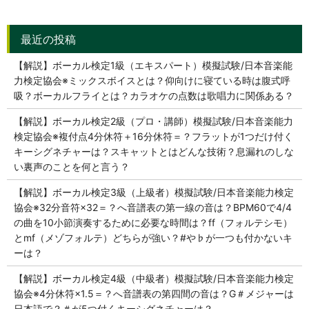
【解説】ボーカル検定1級（エキスパート）模擬試験/日本音楽能
力検定協会※ミックスボイスとは？仰向けに寝ている時は腹式呼
吸？ボーカルフライとは？カラオケの点数は歌唱力に関係ある？
【解説】ボーカル検定2級（プロ・講師）模擬試験/日本音楽能力
検定協会※複付点4分休符＋16分休符＝？フラットが1つだけ付く
キーシグネチャーは？スキャットとはどんな技術？息漏れのしな
い裏声のことを何と言う？
【解説】ボーカル検定3級（上級者）模擬試験/日本音楽能力検定
協会※32分音符×32＝？へ音譜表の第一線の音は？BPM60で4/4
の曲を10小節演奏するために必要な時間は？ff（フォルテシモ）
とmf（メゾフォルテ）どちらが強い？#や♭が一つも付かないキ
ーは？
【解説】ボーカル検定4級（中級者）模擬試験/日本音楽能力検定
協会※4分休符×1.5＝？へ音譜表の第四間の音は？G＃メジャーは
日本語で？＃が5つ付くキーシグネチャーは？