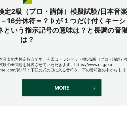
検定2級（プロ・講師）模擬試験/日本音
符－16分休符＝？♭が１つだけ付くキーシ
ネという指示記号の意味は？と長調の音
は？
本音楽能力検定協会です。今回はトランペット検定2級（プロ・講師）
試験の全問題を解説させていただきます。https://www.ongaku-
entei.com/第1問：下記の式の□に入る音符を、下の音符群の中から […]
MORE