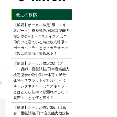
音
【解説】ボーカル検定1級（エキ
スパート）模擬試験/日本音楽能力
検定協会※ミックスボイスとは？
仰向けに寝ている時は腹式呼吸？
ボーカルフライとは？カラオケの
点数は歌唱力に関係ある？
【解説】ボーカル検定2級（プ
ロ・講師）模擬試験/日本音楽能力
検定協会※複付点4分休符＋16分
休符＝？フラットが1つだけ付く
キーシグネチャーは？スキャット
とはどんな技術？息漏れのしない
裏声のことを何と言う？
【解説】ボーカル検定3級（上級
者）模擬試験/日本音楽能力検定協