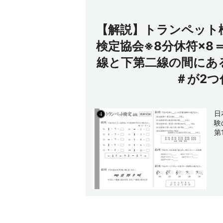
【解説】トランペット
検定協会※8分休符×8
線と下第二線の間にあ
＃が2
日
験
第