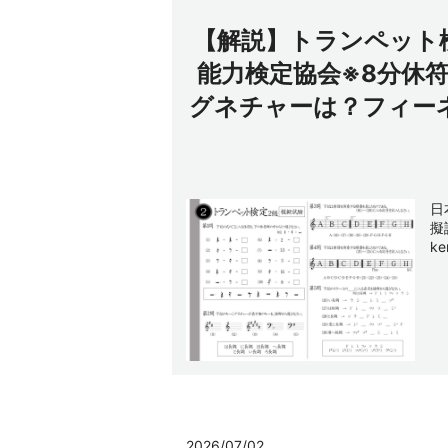
【解説】トランペット
能力検定協会※8分休
グネチャーは？フィー
日
擬
k
2026/07/02