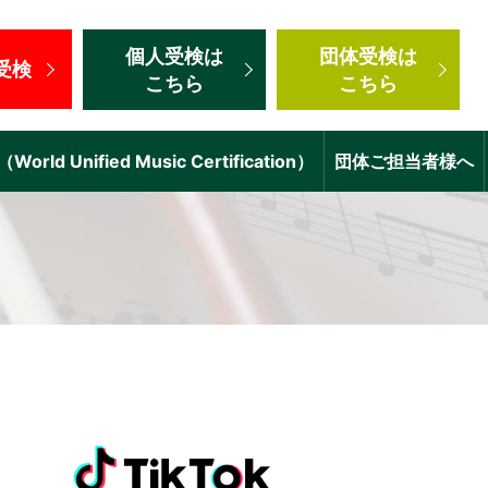
個人受検
は
団体受検
は
受検
こちら
こちら
d Unified Music Certification）
団体ご担当者様へ