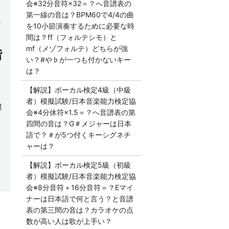
会※32分音符×32＝？へ音譜表の
第一線の音は？BPM60で4/4の曲
楽
を10小節演奏するために必要な時
間は？ff（フォルテシモ）と
mf（メゾフォルテ）どちらが強
階
い？#や♭が一つも付かないキー
は？
【解説】ボーカル検定4級（中級
者）模擬試験/日本音楽能力検定協
模
会※4分休符×1.5＝？へ音譜表の第
四間の音は？G＃メジャーは日本
語で？＃が5つ付くキーシグネチ
ャーは？
【解説】ボーカル検定5級（初級
者）模擬試験/日本音楽能力検定協
会※8分音符＋16分音符＝？Eマイ
ナーは日本語で何と言う？と音譜
表の第三間の音は？カラオケの点
数が高い人は歌が上手い？