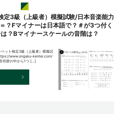
検定3級（上級者）模擬試験/日本音楽能力
3＝？Fマイナーは日本語で？＃が3つ付く
は？Bマイナースケールの音階は？
ンペット検定3級（上級者）模擬試
www.ongaku-kentei.com/
符群の中から1つ […]
E