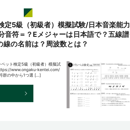
検定5級（初級者）模擬試験/日本音楽能力
8分音符＝？Eメジャーは日本語で？五線譜
の線の名前は？周波数とは？
ンペット検定5級（初級者）模擬試
www.ongaku-kentei.com/
群の中から1つ選 […]
E