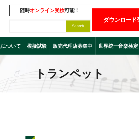
随時
オンライン受検
可能！
ダウンロード
入について
模擬試験
販売代理店募集中
世界統一音楽検定（Worl
トランペット