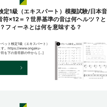
検定1級（エキスパート）模擬試験/日本
音符×12＝？世界基準の音は何ヘルツ？と
？フィーネとは何を意味する？
ンペット検定1級（エキスパート）
ps://www.ongaku-
る音符を下の音符群の中から […]
E