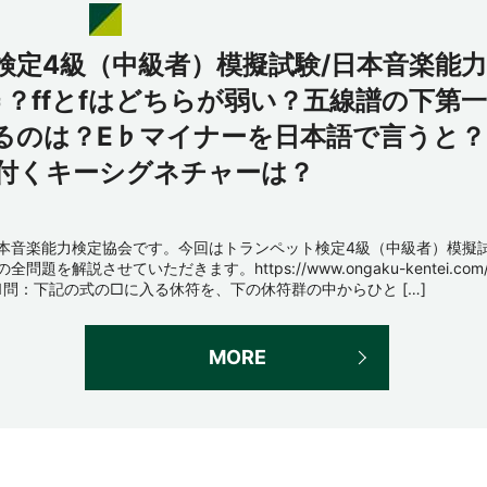
検定4級（中級者）模擬試験/日本音楽能力
＝？ffとfはどちらが弱い？五線譜の下第一
るのは？E♭マイナーを日本語で言うと？
つ付くキーシグネチャーは？
本音楽能力検定協会です。今回はトランペット検定4級（中級者）模擬
の全問題を解説させていただきます。https://www.ongaku-kentei.com
1問：下記の式の□に入る休符を、下の休符群の中からひと […]
MORE