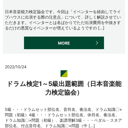
日本音楽能力検定協会です。今回は「イベンターを経由してライ
ブハウスに出演する際の注意点」について、詳しく解説させてい
ただきます。イベンターとは名ばかりでただ出演費用を中抜きす
るだけの悪質なイベンターが増えているようですの […]
MORE
2022/10/24
ドラム検定1～5級出題範囲（日本音楽能
力検定協会）
5級・・・ドラムセット部位名、音符名、奏法名、ドラム知識〇×
問題（初級）4級・・・ドラムセット部位名、休符名、奏法名、
ドラム知識〇×問題（初級）、楽譜理解3級・・・ペダル・スネア
部位名、付点音符名、ドラム知識〇×問題（中 […]