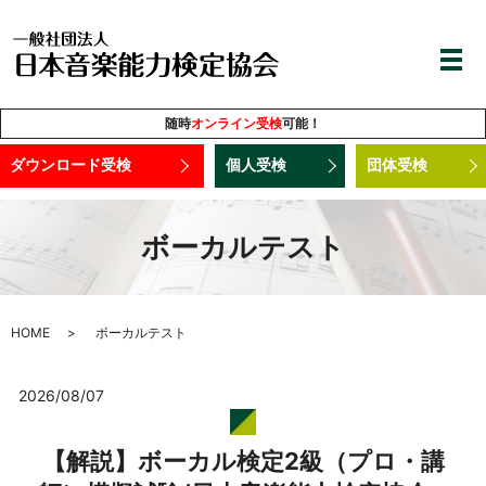
随時
オンライン受検
可能！
ダウンロード受検
個人受検
団体受検
ボーカルテスト
HOME
ボーカルテスト
2026/08/07
【解説】ボーカル検定2級（プロ・講