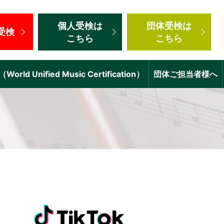
個人受検
は
団体受検
は
受検
こちら
こちら
d Unified Music Certification）
団体ご担当者様へ