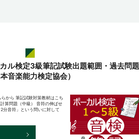
ーカル検定3級筆記試験出題範囲・過去問
日本音楽能力検定協会）
らから 筆記試験対策教材はこち
符計算問題（中級） 音符の伸ばせ
＋2分音符」という問いに対して
E