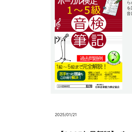
ら
を
音
2025/01/21