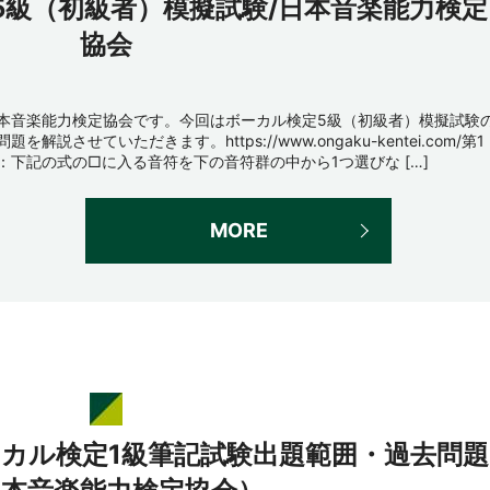
5級（初級者）模擬試験/日本音楽能力検定
協会
本音楽能力検定協会です。今回はボーカル検定5級（初級者）模擬試験
問題を解説させていただきます。https://www.ongaku-kentei.com/第1
：下記の式の□に入る音符を下の音符群の中から1つ選びな […]
MORE
ーカル検定1級筆記試験出題範囲・過去問題