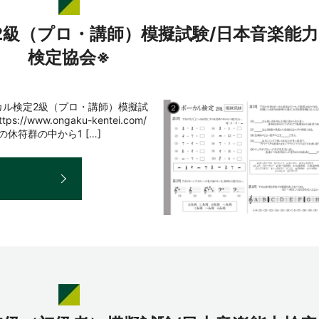
2級（プロ・講師）模擬試験/日本音楽能力
検定協会※
カル検定2級（プロ・講師）模擬試
www.ongaku-kentei.com/
休符群の中から1 […]
E