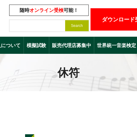
随時
オンライン受検
可能！
ダウンロード
入について
模擬試験
販売代理店募集中
世界統一音楽検定（Worl
休符