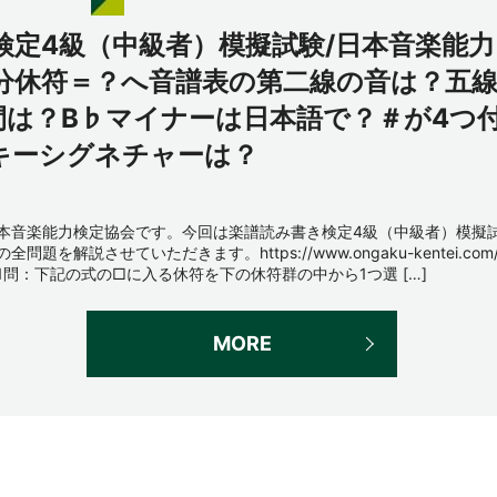
検定4級（中級者）模擬試験/日本音楽能力
8分休符＝？へ音譜表の第二線の音は？五
間は？B♭マイナーは日本語で？＃が4つ
キーシグネチャーは？
本音楽能力検定協会です。今回は楽譜読み書き検定4級（中級者）模擬
の全問題を解説させていただきます。https://www.ongaku-kentei.com
1問：下記の式の□に入る休符を下の休符群の中から1つ選 […]
MORE