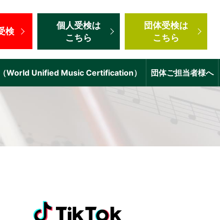
個人受検
は
団体受検
は
受検
こちら
こちら
d Unified Music Certification）
団体ご担当者様へ