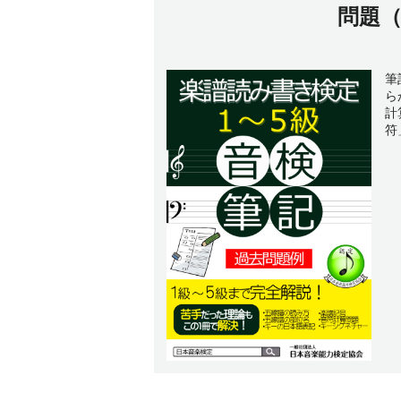
問題
筆
ら
計
符