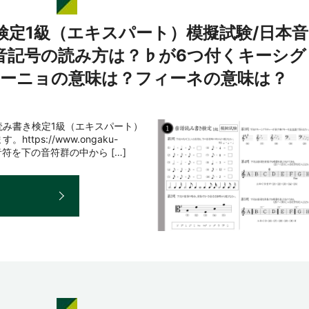
検定1級（エキスパート）模擬試験/日本音
音記号の読み方は？♭が6つ付くキーシグ
ーニョの意味は？フィーネの意味は？
読み書き検定1級（エキスパート）
ps://www.ongaku-
る音符を下の音符群の中から […]
E