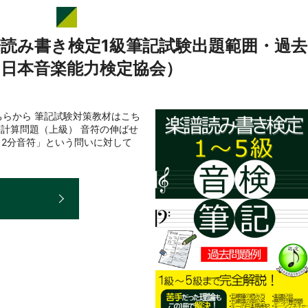
譜読み書き検定1級筆記試験出題範囲・過去
（日本音楽能力検定協会）
らから 筆記試験対策教材はこち
符計算問題（上級） 音符の伸ばせ
＋2分音符」という問いに対して
E