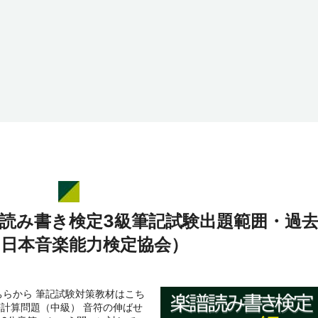
譜読み書き検定3級筆記試験出題範囲・過
（日本音楽能力検定協会）
らから 筆記試験対策教材はこち
符計算問題（中級） 音符の伸ばせ