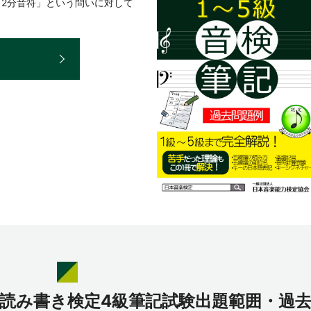
＋2分音符」という問いに対して
E
譜読み書き検定4級筆記試験出題範囲・過