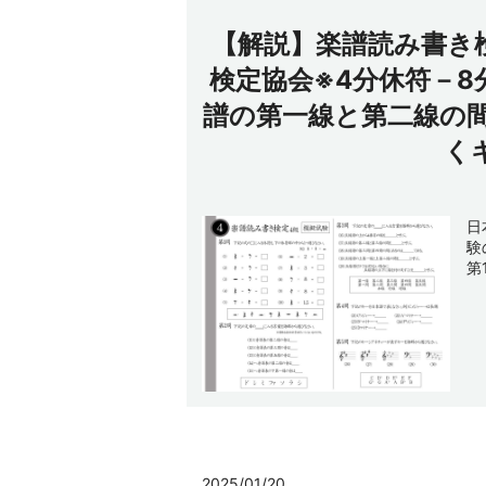
【解説】楽譜読み書き
検定協会※4分休符－
譜の第一線と第二線の
く
日
験
第
2025/01/20