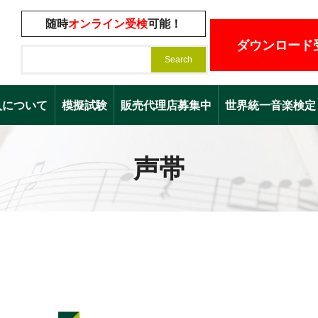
随時
オンライン受検
可能！
ダウンロード
入について
模擬試験
販売代理店募集中
世界統一音楽検定（Worl
声帯