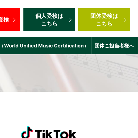
個人受検
は
団体受検
は
受検
こちら
こちら
d Unified Music Certification）
団体ご担当者様へ