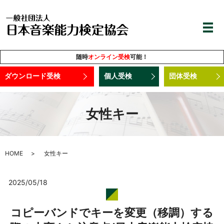
随時
オンライン受検
可能！
ダウンロード受検
個人受検
団体受検
女性キー
HOME
女性キー
2025/05/18
コピーバンドでキーを変更（移調）する