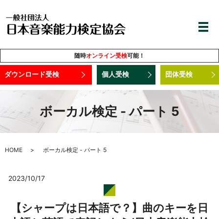
随時
オンライン受検
可能！
ダウンロード受検
個人受検
団体受検
ボーカル検定 - パート 5
HOME
ボーカル検定 - パート 5
2023/10/17
【シャープは日本語で？】曲のキーを日