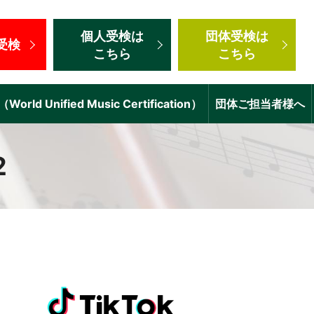
個人受検
は
団体受検
は
受検
こちら
こちら
d Unified Music Certification）
団体ご担当者様へ
2