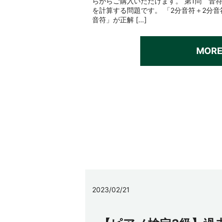
らからご購入いただけます。 第1問 音
を計算する問題です。 「2分音符＋2分
音符」が正解 […]
MOR
2023/02/21