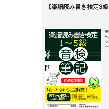
【楽譜読み書き検定3
筆
ら
る
は