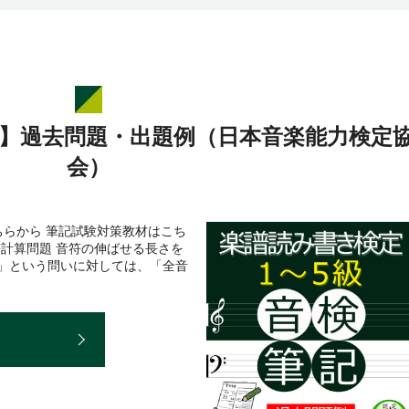
級】過去問題・出題例（日本音楽能力検定
会）
らから 筆記試験対策教材はこち
符計算問題 音符の伸ばせる長さを
符」という問いに対しては、「全音
E