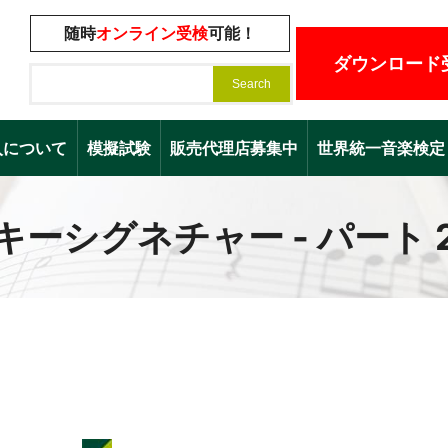
随時
オンライン受検
可能！
ダウンロード
入について
模擬試験
販売代理店募集中
世界統一音楽検定（Worl
キーシグネチャー - パート 