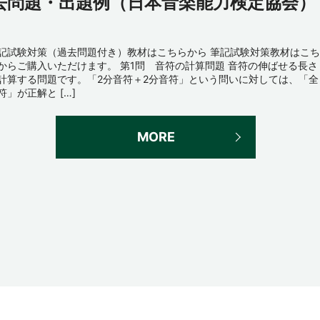
去問題・出題例（日本音楽能力検定協会）
記試験対策（過去問題付き）教材はこちらから 筆記試験対策教材はこち
からご購入いただけます。 第1問 音符の計算問題 音符の伸ばせる長さ
計算する問題です。「2分音符＋2分音符」という問いに対しては、「全
符」が正解と […]
MORE