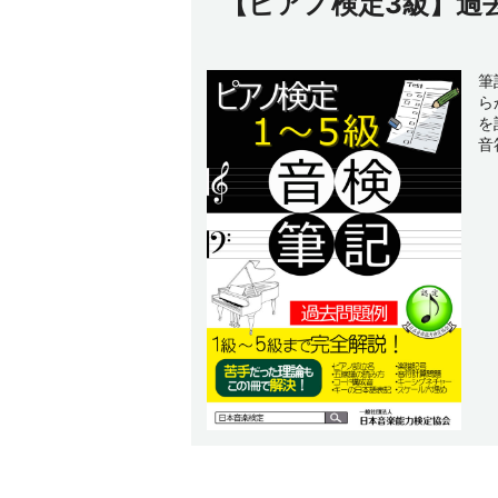
【ピアノ検定3級】過
筆
ら
を
音