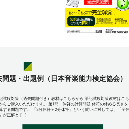
去問題・出題例（日本音楽能力検定協会）
記試験対策（過去問題付き）教材はこちらから 筆記試験対策教材はこち
からご購入いただけます。 第1問 休符の計算問題 休符の休める長さを
算する問題です。 「2分休符＋2分休符」という問いに対しては、「全
」が正解と […]