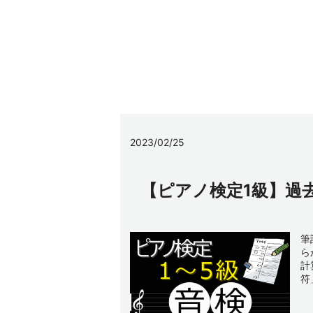
2023/02/25
【ピアノ検定1級】過
筆
ら
計
符