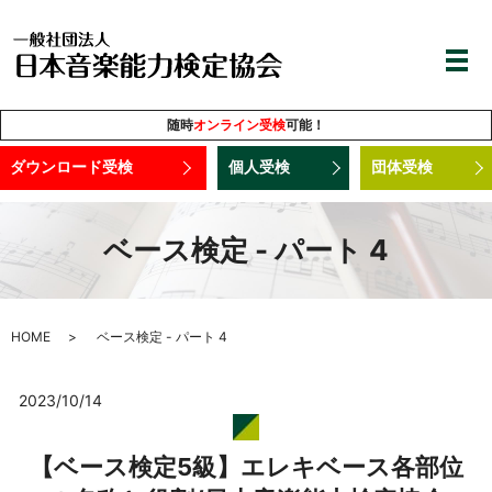
随時
オンライン受検
可能！
ダウンロード受検
個人受検
団体受検
ベース検定 - パート 4
HOME
ベース検定 - パート 4
2023/10/14
【ベース検定5級】エレキベース各部位